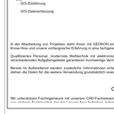
GIS-Einführung
GIS-Datenerfassung
In der Abarbeitung von Projekten steht Ihnen mit GEOKON ein
Know-How und unsere umfangreiche Erfahrung in eine fachgerech
Qualifiziertes Personal, modernste Meßtechnik mit elektro
verschiedensten Aufgabengebiete garantieren hochwertige Verme
Bereits im Außendienst werden zusätzliche Informationen erf
stehen die Daten für die weitere Verwendung grundsätzlich sowoh
Wir unterstützen Fachingenieure mit unserem CAD-Fachwissen
aus anderen Fachsparten, bei der Lösung ihrer Aufgaben, indem
zu möglichen Varianten des Einsatzes von CAD beraten,